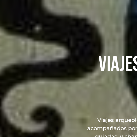
Viaje
Viajes arqueol
acompañados por n
guiadas, y char