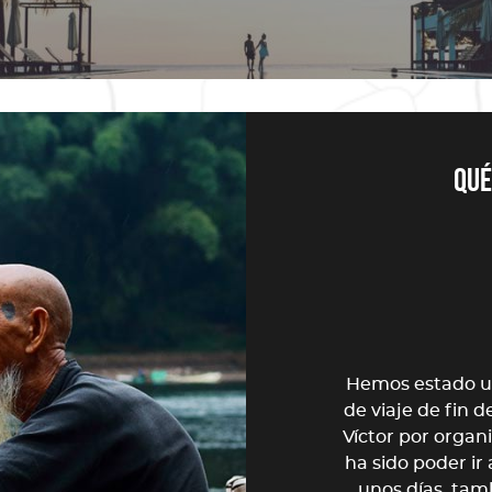
Qué
gentina
ás por organizarnos este viaje de
Hemos estado u
 las bodas de plata yéndonos a
de viaje de fin d
do unas semanas fantásticas
Víctor por organ
esde Buenos Aires hasta Perito
ha sido poder ir
ho tiempo queriendo visitar
unos días, tamb