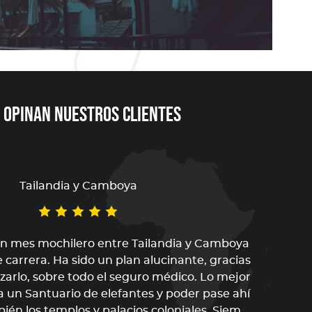
 opinan nuestros clientes
Tailandia y Camboya
n mes mochilero entre Tailandia y Camboya
Un v
e carrera. Ha sido un plan alucinante, gracias
Róda
izarlo, sobre todo el seguro médico. Lo mejor
que
 a un Santuario de elefantes y poder pase ahí
v
ién los templos y palacios coloniales. Siem
gr