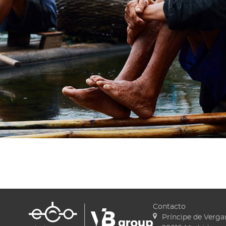
América del Sur y ha sido 
poder disfrutar de la gastr
argentino. Los hoteles exqu
porque estábamos de celeb
llegamos a 
MARÍ
Contacto
Príncipe de Vergar