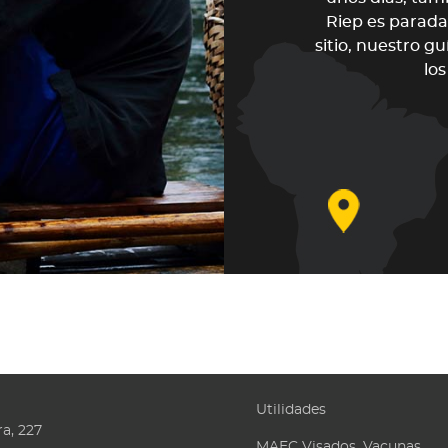
un sueño hecho realidad, lo mejor
Riep es parada
onomía local y el auténtico asado
sitio, nuestro 
isitos y muy cuidados los detalles
los
ración. ¡Sin duda repetiremos si
las bodas de oro!
A Y RAMÓN
Utilidades
a, 227
MAEC Visados, Vacunas