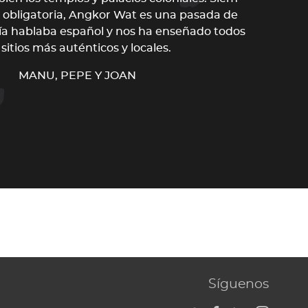
 obligatoria, Angkor Wat es una pasada de
Prov
guía hablaba español y nos ha enseñado todos
Va
 sitios más auténticos y locales.
roman
MANU, PEPE Y JOAN
de
v
Síguenos