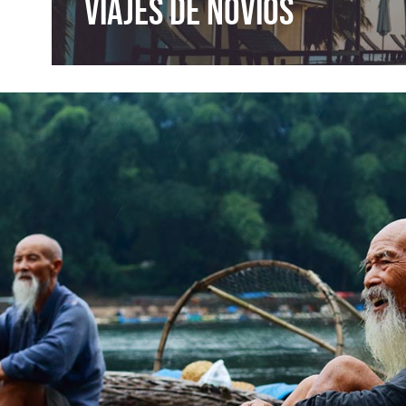
VIAJES DE NOVIOS
Ar
iliar a África y este
Daros las gracias una vez m
 momento. Botswana es
aniversario. Celebramos
utar con los niños, sin
Argentina. Hemos pasa
 toda la vida.
haciendo un recorrido d
Moreno. Llevábamos muc