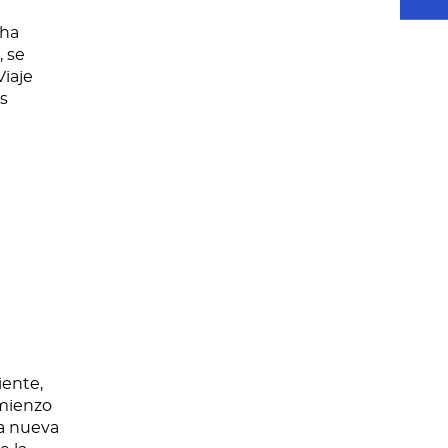
 ha
, se
Viaje
os
iente,
omienzo
na nueva