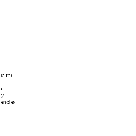
icitar
a
 y
tancias