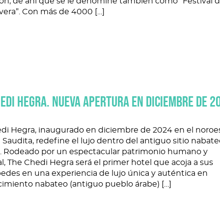
ión, de ahí que se le denomine también como “Festival d
vera”. Con más de 4000 […]
HEDI HEGRA. NUEVA APERTURA EN DICIEMBRE DE 2
edi Hegra, inaugurado en diciembre de 2024 en el noroe
 Saudita, redefine el lujo dentro del antiguo sitio nabat
. Rodeado por un espectacular patrimonio humano y
l, The Chedi Hegra será el primer hotel que acoja a sus
edes en una experiencia de lujo única y auténtica en
cimiento nabateo (antiguo pueblo árabe) […]