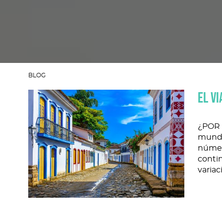
BLOG
EL VI
¿POR 
mundo
número
contin
variac