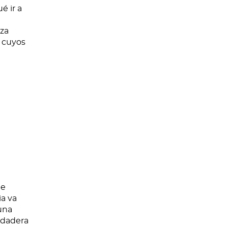
 ir a
eza
 cuyos
te
ia va
 una
rdadera