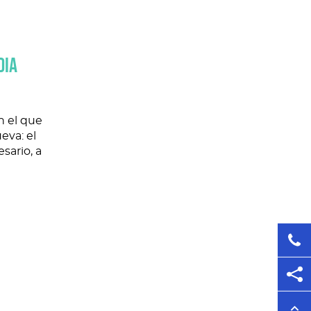
DIA
n el que
eva: el
esario, a