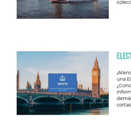
colecc
ELEC
¡Atenc
una El
¿Cond
inform
demás
cortas