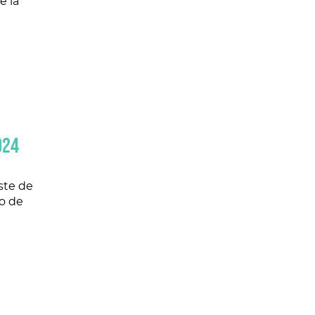
e la
024
ste de
eo de