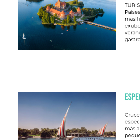
TURIS
Países
masifi
exube
veran
gastr
ESPE
Crucer
especi
más al
pequeñ