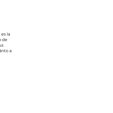
es la
o de
us
ánto a