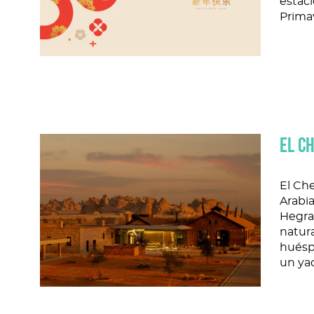
estac
Prima
EL C
El Ch
Arabia
Hegra
natura
huésp
un ya