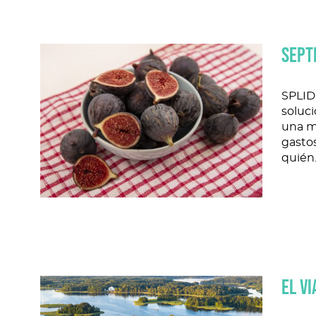
SEPT
SPLID
soluci
una m
gastos
quién
EL VI