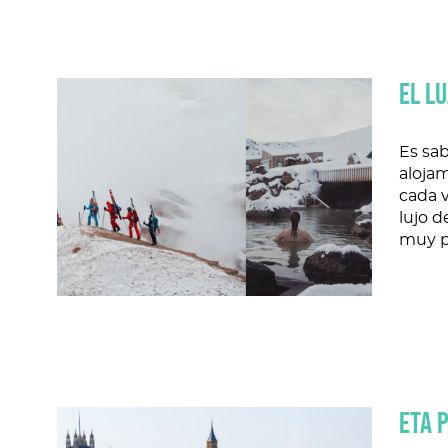
EL L
Es sab
aloja
cada v
lujo d
muy p
ETA 