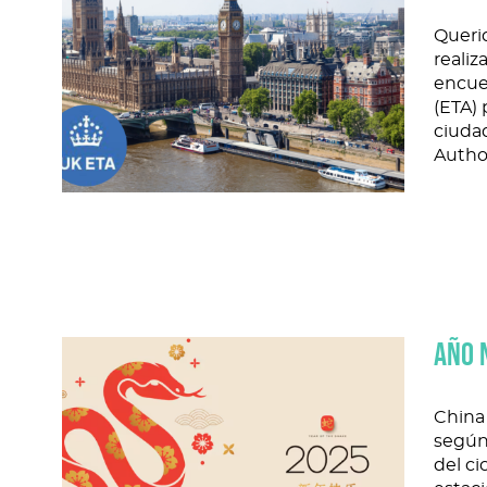
Querid
realiz
encuen
(ETA) 
ciuda
Author
AÑO 
China 
según 
del ci