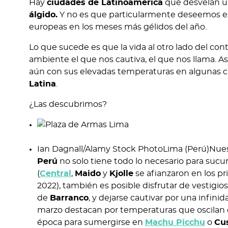
Hay
ciudades de Latinoamérica
que desvelan u
álgido.
Y no es que particularmente deseemos esc
europeas en los meses más gélidos del año.
Lo que sucede es que la vida al otro lado del con
ambiente el que nos cautiva, el que nos llama. As
aún con sus elevadas temperaturas en algunas ciu
Latina
.
¿Las descubrimos?
Ian Dagnall/Alamy Stock PhotoLima (Perú)Nue
Perú
no solo tiene todo lo necesario para suc
(
Central
,
Maido
y
Kjolle
se afianzaron en los p
2022), también es posible disfrutar de vestigio
de
Barranco
, y dejarse cautivar por una infin
marzo destacan por temperaturas que oscilan e
época para sumergirse en
Machu Picchu
o
Cu