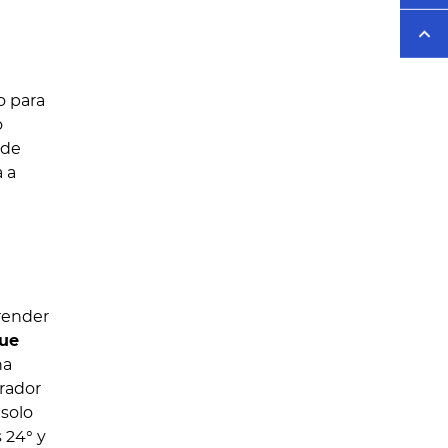
o para
o
 de
 a
render
ue
na
irador
 solo
 24° y