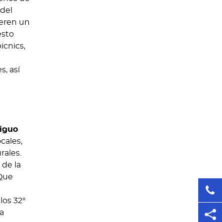
 del
ieren un
esto
icnics,
s, así
iguo
cales,
rales.
 de la
 Que
los 32°
la