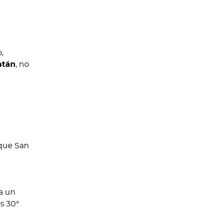
,
atán
, no
a un
s 30°