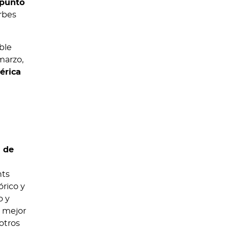
 punto
rbes
ble
marzo,
érica
l de
nts
órico y
o y
a mejor
otros