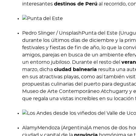
interesantes
destinos de Perú
al recorrido, c
Pedro Slinger / UnsplashPunta del Este (Urugu
durante los últimos días de diciembre y la pr
festivales y fiestas de fin de año, lo que la c
amigos, parejas en busca de un ambiente eferv
un entorno jubiloso. Durante el resto del
veran
marzo, dicha
ciudad balnearia
resulta una aut
en sus atractivas playas, como así también vis
propuestas culinarias del puerto para degustaci
Museo de Arte Contemporáneo Atchugarry y e
que regala una vistas increíbles en su locación
AlamyMendoza (Argentina)A menos de dos hor
ciudad y capital de la
provincia
homónima se 