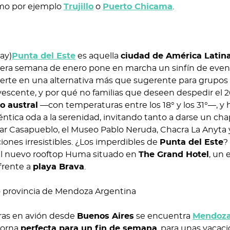
omo por ejemplo
Trujillo
o
Puerto Chicama
.
ay)
Punta del Este
es aquella
ciudad de América Latin
imera semana de enero pone en marcha un sinfín de even
onvierte en una alternativa más que sugerente para grupos
escente, y por qué no familias que deseen despedir el 
o austral
—con temperaturas entre los 18° y los 31°—, y 
éntica oda a la serenidad, invitando tanto a darse un ch
itar Casapueblo, el Museo Pablo Neruda, Chacra La Anyta y
ones irresistibles. ¿Los imperdibles de
Punta del Este
?
l nuevo rooftop Huma situado en
The Grand Hotel
, un 
 frente a
playa Brava
.
as en avión desde
Buenos Aires
se encuentra
Mendoz
torna
perfecta para un fin de semana
, para unas vacac