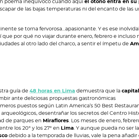
n poema inequívoco cuando aquí
el otoño entra en su
apar de las bajas temperaturas ni del encanto de las u
tinente se torna fervorosa…apasionante. Y es ese inolvida
í que por qué no viajar durante enero, febrero e incluso 
dades al otro lado del charco, a sentir el ímpetu de
Am
stra guía de
48 horas en Lima
demuestra que la
capita
umbir ante deliciosas propuestas gastronómicas
rimeros puestos según Latin America’s 50 Best Restaura
s arqueológicos, desentrañar los secretos del Centro Hist
idad de parques en
Miraflores
. Los meses de enero, febrer
ntre los 20° y los 27° en
Lima
. Y aunque pueda no ser l
sco
debido a la temporada de lluvias, vale la pena añadir 