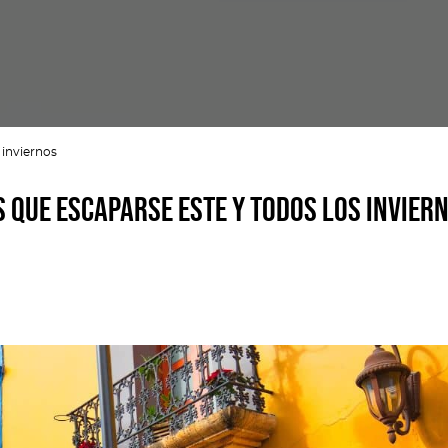
 inviernos
s que escaparse este y todos los invier