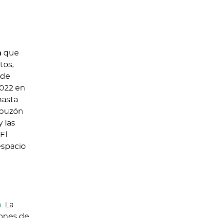
a
que
tos,
 de
2022 en
hasta
apuzón
 las
 El
espacio
a
. La
iones de