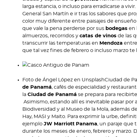
larga estancia, o incluso para erradicarse a viv
General San Martín e ir tras los sabores que p
color muy diferente entre paisajes de ensueñ
que vale la pena perderse por sus
bodegas
en 
almuerzos, recorridos y
catas de vinos
de las q
transcurrir las temperaturas en
Mendoza
entre 
que tal vez fines de febrero o incluso marzo 
Foto de Ángel López en UnsplashCiudad de P
de Panamá
, cafés de especialidad y restauran
la
Ciudad de Panamá
se prepara para recibirt
Asimismo, estando allí es inevitable pasar por al
Biodiversidad y al Museo de la Mola, además d
Hay, MASI y Maito. Para exprimir la urbe, defi
ejemplo
JW Marriott
Panama
, un paraje que 
durante los meses de enero, febrero y marzo. D