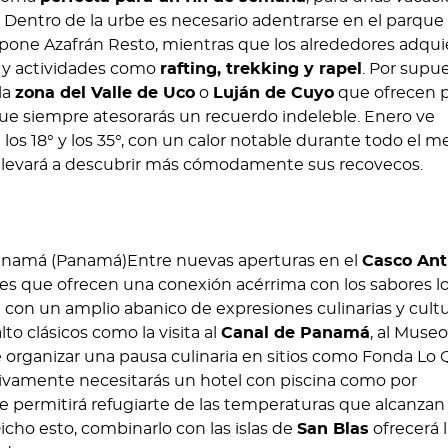
ir. Dentro de la urbe es necesario adentrarse en el parque
ropone Azafrán Resto, mientras que los alrededores adqu
o y actividades como
rafting, trekking y rapel
. Por supu
la
zona del Valle de Uco
o
Luján de Cuyo
que ofrecen p
ue siempre atesorarás un recuerdo indeleble. Enero ve
los 18° y los 35°, con un calor notable durante todo el me
te llevará a descubrir más cómodamente sus recovecos.
anamá (Panamá)Entre nuevas aperturas en el
Casco Ant
tes que ofrecen una conexión acérrima con los sabores lo
e con un amplio abanico de expresiones culinarias y cultu
to clásicos como la visita al
Canal de Panamá
, al Museo
e organizar una pausa culinaria en sitios como Fonda Lo
nitivamente necesitarás un hotel con piscina como por
te permitirá refugiarte de las temperaturas que alcanzan 
icho esto, combinarlo con las islas de
San Blas
ofrecerá 