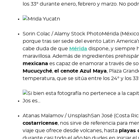
los 33° durante enero, febrero y marzo. No pod
Sorin Colac / Alamy Stock PhotoMérida (México)
porque tras ser sede del evento Latin America’
cabe duda de que
Mérida
dispone, y siempre 
maravillosa. Además de ingredientes prehispá
mexicana
es capaz de enamorar a través de s
Mucucyché
,
el cenote Azul Maya
, Plaza Gran
temperatura, que se sitúa entre los 24° y los 3
Atanas Malamov / UnsplashSan José (Costa Rica)
costarricense
, nos sirve de referencia para m
viaje que ofrece desde volcanes, hasta
playas 
durante casi todo el año.No dudes en iniciar el 