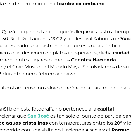
ría ser de otro modo en el
caribe colombiano
.
Quizás llegamos tarde, o quizás llegamos justo a tiempo
s 50 Best Restaurants 2022 y del festival Sabores de
Yuc
ha atesorado una gastronomía que es una auténtica
nicos que devienen en platos inesperados, dicha
ciudad
orprendentes lugares como los
Cenotes Hacienda
de y el Gran Museo del Mundo Maya. Sin olvidarnos de su
3° durante enero, febrero y marzo.
Si bien esta fotografía no pertenece a la
capital
encionar que
San José
es tan solo el punto de partida par
de aguas cristalinas
con temperaturas entre los 20° y lo
recorrido con una visita en Hacienda Alsacia y el
Parque