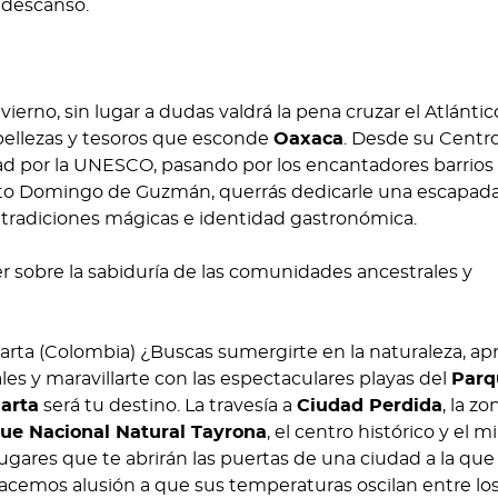
 descanso.
ierno, sin lugar a dudas valdrá la pena cruzar el Atlántic
 bellezas y tesoros que esconde
Oaxaca
. Desde su Centr
ad por la UNESCO, pasando por los encantadores barrios
anto Domingo de Guzmán, querrás dedicarle una escapada
radiciones mágicas e identidad gastronómica.
arta (Colombia) ¿Buscas sumergirte en la naturaleza, ap
es y maravillarte con las espectaculares playas del
Parq
arta
será tu destino. La travesía a
Ciudad Perdida
, la zo
ue Nacional Natural Tayrona
, el centro histórico y el m
ugares que te abrirán las puertas de una ciudad a la que
hacemos alusión a que sus temperaturas oscilan entre los