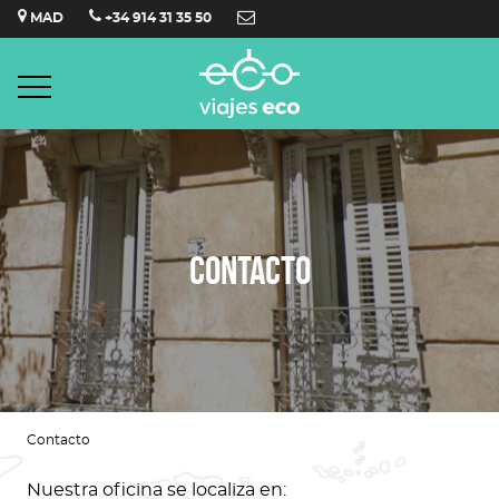
Saltar
MAD
+34 914 31 35 50
al
contenido
CONTACTO
Contacto
Nuestra oficina se localiza en: