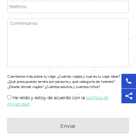
d
i
T
o
l
e
s
*
l
*
é
C
f
o
o
m
n
e
o
n
t
a
r
i
o
s
Cuéntanos más sobre tu viaje: ¿Cuándo viajáis y cuál es tu viaje ideal?
*
¿Qué presupuesto tenéis por persona y qué categoría de hoteles?
¿Desde dónde viajáis? ¿Cuántos adultos y cuántos niños?
C
He leído y estoy de acuerdo con la
política de
o
privacidad
.
n
s
e
n
t