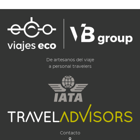
De artesanos del viaje
a personal travelers
Contacto