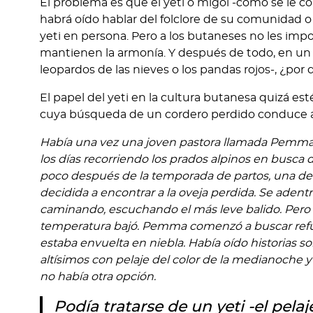
El problema es que el yeti o migoi -como se le 
habrá oído hablar del folclore de su comunidad o 
yeti en persona. Pero a los butaneses no les impor
mantienen la armonía. Y después de todo, en un pa
leopardos de las nieves o los pandas rojos-, ¿por q
El papel del yeti en la cultura butanesa quizá es
cuya búsqueda de un cordero perdido conduce 
Había una vez una joven pastora llamada Pemma, 
los días recorriendo los prados alpinos en busca d
poco después de la temporada de partos, una de
decidida a encontrar a la oveja perdida. Se aden
caminando, escuchando el más leve balido. Pero no 
temperatura bajó. Pemma comenzó a buscar refug
estaba envuelta en niebla. Había oído historias so
altísimos con pelaje del color de la medianoche y
no había otra opción.
Podía tratarse de un yeti -el pela