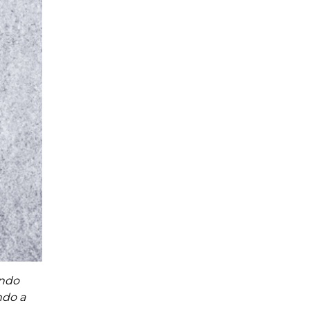
endo
ndo a