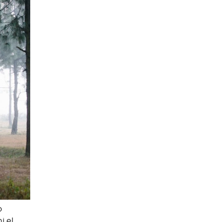
o
i el