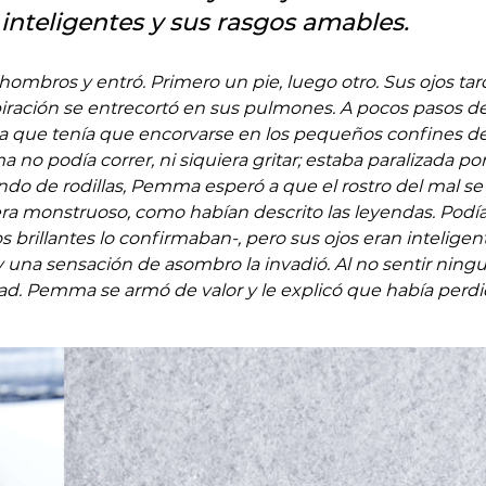
inteligentes y sus rasgos amables.
mbros y entró. Primero un pie, luego otro. Sus ojos ta
spiración se entrecortó en sus pulmones. A pocos pasos d
a que tenía que encorvarse en los pequeños confines de
no podía correr, ni siquiera gritar; estaba paralizada por
ndo de rodillas, Pemma esperó a que el rostro del mal se
no era monstruoso, como habían descrito las leyendas. Podí
s brillantes lo confirmaban-, pero sus ojos eran inteligen
una sensación de asombro la invadió. Al no sentir ning
idad. Pemma se armó de valor y le explicó que había perd