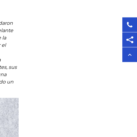
rdaron
elante
 la
 el
a
tes, sus
una
ido un