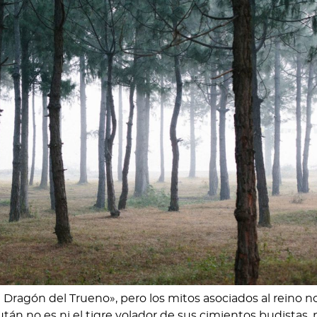
Dragón del Trueno», pero los mitos asociados al reino n
án no es ni el tigre volador de sus cimientos budistas, n