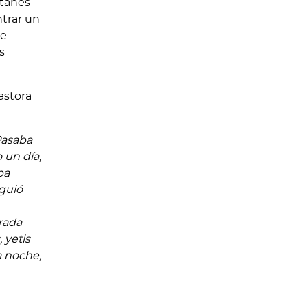
utanés
ntrar un
ue
s
astora
Pasaba
 un día,
ba
iguió
rada
 yetis
a noche,