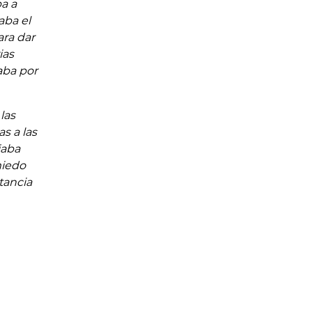
a a
aba el
ara dar
ias
aba por
las
s a las
jaba
miedo
tancia