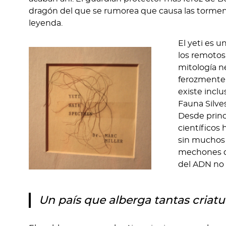
dragón del que se rumorea que causa las tormenta
leyenda.
El yeti es u
los remotos
mitología n
ferozmente 
existe incl
Fauna Silves
Desde princ
científicos 
sin muchos 
mechones de
del ADN no 
Un país que alberga tantas criatu