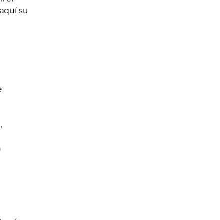
 aquí su
e
,
n