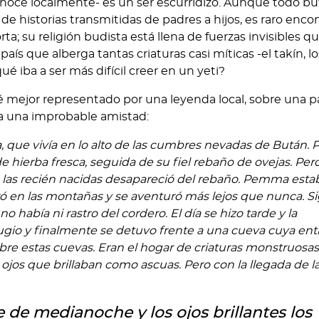
conoce localmente- es un ser escurridizo. Aunque todo b
de historias transmitidas de padres a hijos, es raro enco
ta; su religión budista está llena de fuerzas invisibles q
ís que alberga tantas criaturas casi míticas -el takín, lo
ué iba a ser más difícil creer en un yeti?
té mejor representado por una leyenda local, sobre una p
a una improbable amistad:
que vivía en lo alto de las cumbres nevadas de Bután. 
e hierba fresca, seguida de su fiel rebaño de ovejas. Pero
 las recién nacidas desapareció del rebaño. Pemma esta
tró en las montañas y se aventuró más lejos que nunca. S
había ni rastro del cordero. El día se hizo tarde y la
io y finalmente se detuvo frente a una cueva cuya ent
bre estas cuevas. Eran el hogar de criaturas monstruosas,
 ojos que brillaban como ascuas. Pero con la llegada de l
je de medianoche y los ojos brillantes los