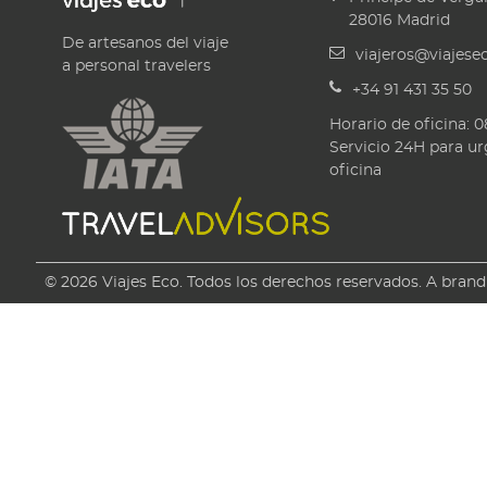
28016
Madrid
De artesanos del viaje
viajeros@viajes
a personal travelers
+34 91 431 35 50
Horario de oficina: 0
Servicio 24H para ur
oficina
© 2026 Viajes Eco. Todos los derechos reservados. A bran