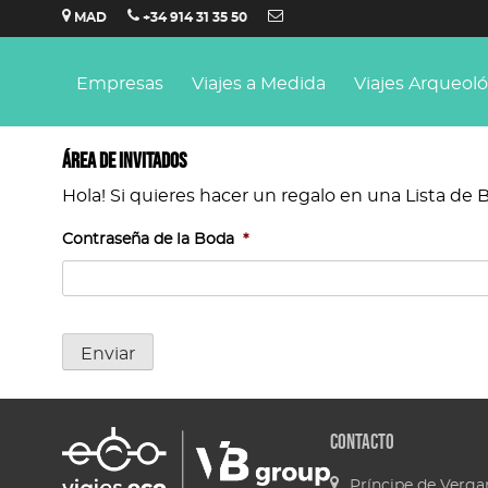
Saltar
MAD
+34 914 31 35 50
al
contenido
Empresas
Viajes a Medida
Viajes Arqueol
Área de invitados
Hola! Si quieres hacer un regalo en una Lista de B
Contraseña de la Boda
*
Enviar
Contacto
Príncipe de Vergar