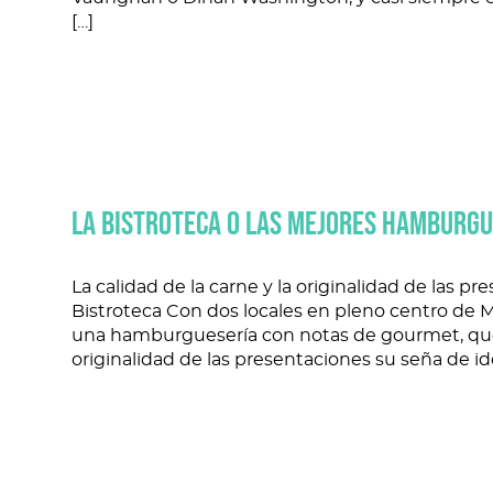
Diana Krall se subirá al escenario del Teatro Real
temas más reconocidos de una exitosa carrera 
ocho premios Juno. Influida por artistas como Na
Vauhghan o Dinah Washington, y casi siempre
[…]
LA BISTROTECA O LAS MEJORES HAMBURGU
La calidad de la carne y la originalidad de las p
Bistroteca Con dos locales en pleno centro de
una hamburguesería con notas de gourmet, que h
originalidad de las presentaciones su seña de i