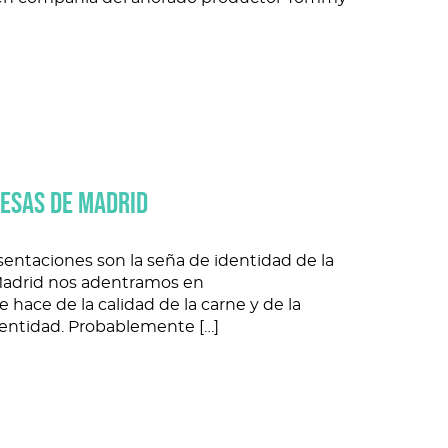
 de Madrid el 29 de julio para interpretar los
musical avalada por tres premios Grammy y
t King Cole, Bill Evans, Frank Sinatra, Sarah
 en compañía del añorado productor Tommy
ESAS DE MADRID
resentaciones son la seña de identidad de la
 Madrid nos adentramos en
ace de la calidad de la carne y de la
dentidad. Probablemente […]