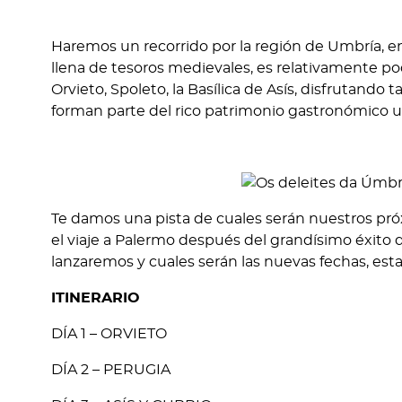
DÍA 1 – ORVIETO
DÍA 2 – PERUGIA
DÍA 3 – ASÍS Y GUBBIO
DÍA 4 – SPOLETO
Contacto
Príncipe de Vergar
28016
Madrid
viajeros@viajes
De artesanos del viaje
+34 91 431 35 50
a personal travelers
Horario de oficina: 0