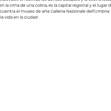
en la cima de una colina, es la capital regional y el lugar d
ncuentra el museo de arte Galleria Nazionale dell’Umbria.
a vida en la ciudad.
 Italia central, el corazón mismo de la península que a
co conocida. Visitaremos las evocadoras ciudades de Per
o también de los verdísimos paisajes, cuna de famosos vin
umbro.
¿Te animas?
óximos destinos: Burdeos, Nápoles y por supuesto repet
que hemos tenido!! Si no te quieres perder cuando los
ate atento a las próximas publicaciones de nuestro blog,