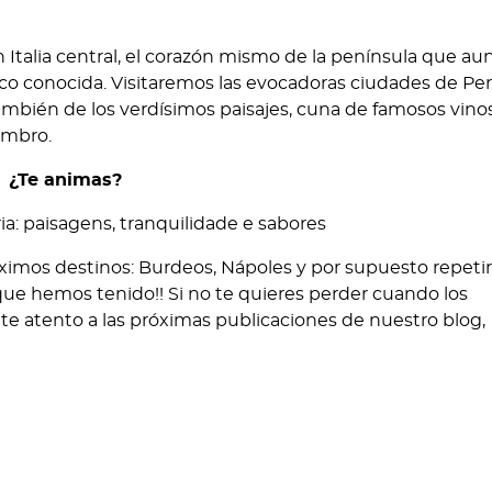
Utilidades
a, 227
MAEC Visados, Vacunas
Seguros
eco.com
Rastreador de vuelos
Tarjetas de embarque
8:00 a 20:00 h de L a V