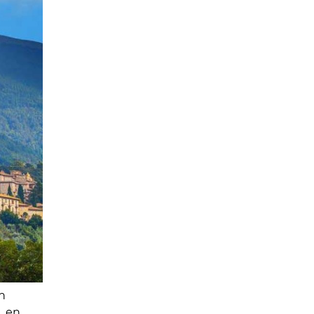
ón
, en