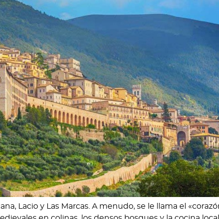
ana, Lacio y Las Marcas. A menudo, se le llama el «coraz
dievales en colinas, los densos bosques y la cocina local