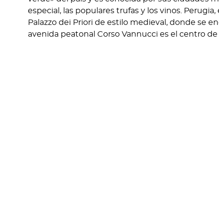
especial, las populares trufas y los vinos. Perugia, 
Palazzo dei Priori de estilo medieval, donde se e
avenida peatonal Corso Vannucci es el centro de l
Haremos un recorrido por la región de Umbría, en
llena de tesoros medievales, es relativamente po
Orvieto, Spoleto, la Basílica de Asís, disfrutand
forman parte del rico patrimonio gastronómico 
Te damos una pista de cuales serán nuestros pr
el viaje a Palermo después del grandísimo éxito 
lanzaremos y cuales serán las nuevas fechas, est
ITINERARIO