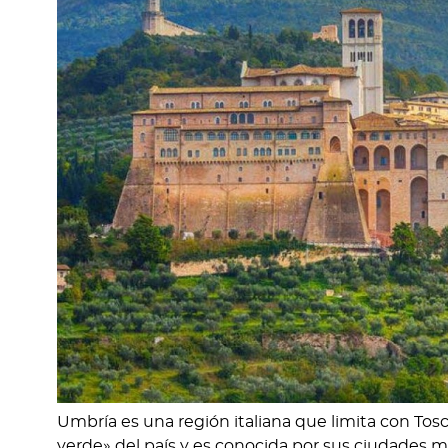
Umbría es una región italiana que limita con Tosc
verde» del país y es conocida por sus ciudades me