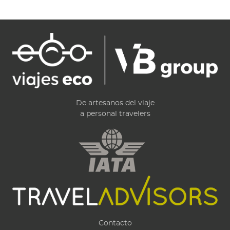
De artesanos del viaje
a personal travelers
Contacto