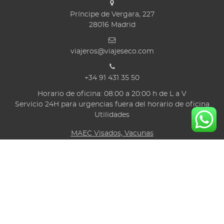
Príncipe de Vergara, 227
28016
Madrid
viajeros@viajeseco.com
+34 91 431 35 50
Horario de oficina: 08:00 a 20:00 h de L a V
Servicio 24H para urgencias fuera del horario de oficina
Utilidades
MAEC Visados, Vacunas
Seguros
Rastreador de vuelos
Tarjetas de embarque
Síguenos