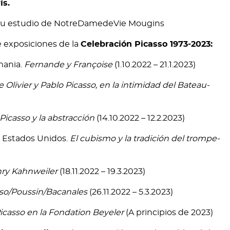
ís.
 exposiciones de la
Celebración Picasso 1973-2023:
mania.
Fernande y Françoise
(1.10.2022 – 21.1.2023)
Olivier y Pablo Picasso, en la intimidad del Bateau-
Picasso y la abstracción
(14.10.2022 – 12.2.2023)
, Estados Unidos.
El cubismo y la tradición del trompe-
ry Kahnweiler
(18.11.2022 – 19.3.2023)
so/Poussin/Bacanales
(26.11.2022 – 5.3.2023)
icasso en la Fondation Beyeler
(A principios de 2023)