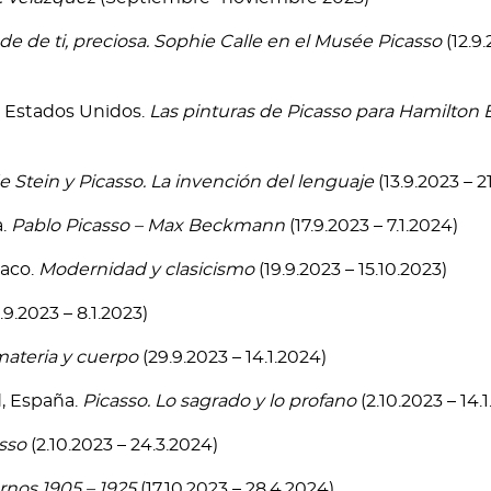
e de ti, preciosa. Sophie Calle en el Musée Picasso
(12.9
, Estados Unidos.
Las pinturas de Picasso para Hamilton 
e Stein y Picasso. La invención del lenguaje
(13.9.2023 – 2
a.
Pablo Picasso – Max Beckmann
(17.9.2023 – 7.1.2024)
naco.
Modernidad y clasicismo
(19.9.2023 – 15.10.2023)
.9.2023 – 8.1.2023)
materia y cuerpo
(29.9.2023 – 14.1.2024)
d, España.
Picasso. Lo sagrado y lo profano
(2.10.2023 – 14.
sso
(2.10.2023 – 24.3.2024)
rnos 1905 – 1925
(17.10.2023 – 28.4.2024)