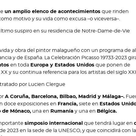
de
un amplio elenco de acontecimientos
que rinden
a como motivo y su vida como excusa –o viceversa–.
ltimo suspiro en su residencia de Notre-Dame-de-Vie
 vida y obra del pintor malagueño con un programa de a
ancia y de España. La Celebración Picasso 19733-2023 gir
ntos
en toda
Europa y Estados Unidos
que ponen de
o XX y su continua referencia para los artistas del siglo XXI
or
A Coruña, Barcelona, Bilbao, Madrid y Málaga–.
Fuer
con doce exposiciones en
Francia,
siete en
Estados Unido
o de Mónaco,
una en
Rumanía
y una en
Bélgica.
importante
simposio internacional
que tendrá lugar en
 de 2023 en la sede de la UNESCO, y que coincidirá con la