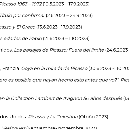
Picasso 1963 – 1972
(19.5.2023 – 17.9.2023)
Título por confirmar
(2.6.2023 – 24.9.2023)
casso y El Greco
(13.6.2023 –17.9.2023)
s edades de Pablo
(21.6.2023 – 1.10.2023)
Unidos.
Los paisajes de Picasso: Fuera del límite
(24.6.2023
, Francia.
Goya en la mirada de Picasso
(30.6.2023 -1.10.20
ero es posible que hayan hecho esto antes que yo?”. Pica
en la Collection Lambert de Avignon 50 años después
(13
ados Unidos.
Picasso y La Celestina
(Otoño 2023)
. Velázquez
(Septiembre- noviembre 2023)