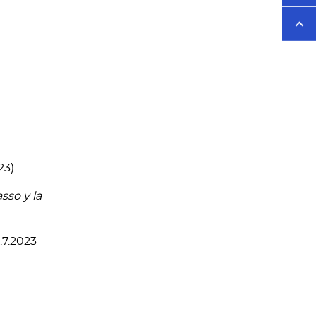
 –
23)
sso y la
.7.2023