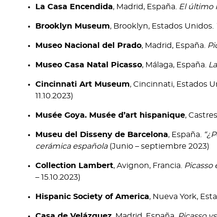
La Casa Encendida
, Madrid, España.
El último 
Brooklyn Museum
, Brooklyn, Estados Unidos.
Museo Nacional del Prado
, Madrid, España.
Pi
Museo Casa Natal Picasso
, Málaga, España.
La
Cincinnati Art Museum
, Cincinnati, Estados 
11.10.2023)
Musée Goya. Musée d’art hispanique
, Castres
Museu del Disseny de Barcelona
, España.
“¿P
cerámica española
(Junio – septiembre 2023)
Collection Lambert
, Avignon, Francia.
Picasso 
– 15.10.2023)
Hispanic Society of America
, Nueva York, Est
Casa de Velázquez
, Madrid, España.
Picasso vs