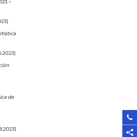
023 –
023)
tística
6.2023)
ción
ica de
.8.2023)