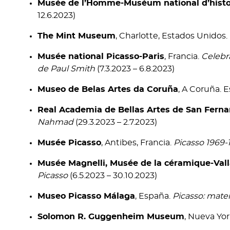
Musée de l’Homme-Muséum national d’histoi
12.6.2023)
The Mint Museum
, Charlotte, Estados Unidos.
Musée national Picasso-Paris
, Francia.
Celebra
de Paul Smith
(7.3.2023 – 6.8.2023)
Museo de Belas Artes da Coruña
, A Coruña. 
Real Academia de Bellas Artes de San Fern
Nahmad
(29.3.2023 – 2.7.2023)
Musée Picasso
, Antibes, Francia.
Picasso 1969-1
Musée Magnelli, Musée de la céramique-Vall
Picasso
(6.5.2023 – 30.10.2023)
Museo Picasso Málaga
, España.
Picasso: mate
Solomon R. Guggenheim Museum
, Nueva Yo