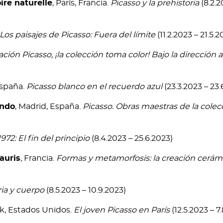
re naturelle
, París, Francia.
Picasso y la prehistoria
(8.2.2
Los paisajes de Picasso: Fuera del límite
(11.2.2023 – 21.5.2
ción Picasso, ¡la colección toma color! Bajo la dirección ar
España.
Picasso blanco en el recuerdo azul
(23.3.2023 – 23.
ando
, Madrid, España.
Picasso. Obras maestras de la colec
972: El fin del principio
(8.4.2023 – 25.6.2023)
auris
, Francia.
Formas y metamorfosis: la creación cerám
ria y cuerpo
(8.5.2023 – 10.9.2023)
rk, Estados Unidos.
El joven Picasso en París
(12.5.2023 – 7