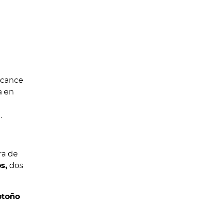
lcance
a en
.
a de
s,
dos
otoño