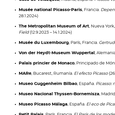
Musée national Picasso-Paris
, Francia.
Depend
28.1.2024)
The Metropolitan Museum of Art
, Nueva York
Field
(12.9.2023 – 14.1.2024)
Musée du Luxembourg
, París, Francia.
Gertrud
Von der Heydt-Museum Wuppertal
, Alemani
Palais princier de Monaco
, Principado de Mó
MARe
, Bucarest, Rumanía.
El efecto Picasso
(26
Museo Guggenheim Bilbao
, España.
Picasso: 
Museo Nacional Thyssen-Bornemisza
, Madri
Museo Picasso Málaga
, España.
El eco de Pica
Petit Palais
, París, Francia.
El París de los mode