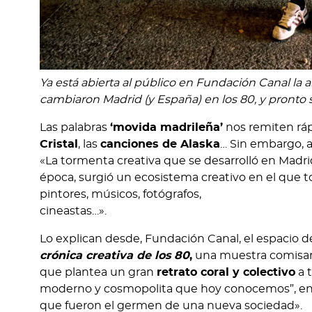
Ya está abierta al público en Fundación Canal la a
cambiaron Madrid (y España) en los 80, y pronto se
Las palabras
‘movida madrileña’
nos remiten ráp
Cristal
, las
canciones de Alaska
… Sin embargo, a
«La tormenta creativa que se desarrolló en Madri
época, surgió un ecosistema creativo en el que tod
pintores, músicos, fotógrafos,
cineastas…».
Lo explican desde, Fundación Canal, el espacio de
crónica creativa de los 80
,
una muestra comisar
que plantea un gran
retrato coral y colectivo
a 
moderno y cosmopolita que hoy conocemos”, en p
que fueron el germen de una nueva sociedad».