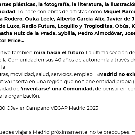
artes plásticas, la fotografía, la literatura, la ilustració
licidad
. Lo hace con obras de artistas como
Miquel Barce
ía Rodero, Ouka Leele, Alberto García-Alix, Javier de 
 Luxe, Radio Futura, Loquillo y Trogloditas, Obús, K
tha Ruiz de la Prada, Sybilla, Pedro Almodóvar, Jos
tor Erice…
sitivo también
mira hacia el futuro
. La última sección de
de la Comunidad en sus 40 años de autonomía a través d
 la
as, movilidad, salud, servicios, empleo… «
Madrid no exi
tiva inserta en una región que no tiene entidad propia (…
esidad de
‘inventarse’ una Comunidad,
de pensar en c
 la organización.
puedes viajar a Madrid próximamente, no te preocupes: m