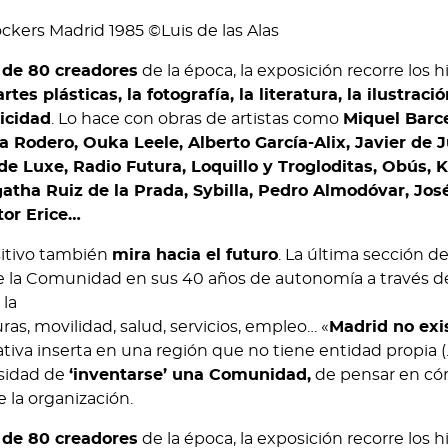
s de 80 creadores
de la época, la exposición recorre los h
artes plásticas, la fotografía, la literatura, la ilustració
licidad
. Lo hace con obras de artistas como
Miquel Barce
ía Rodero, Ouka Leele, Alberto García-Alix, Javier de 
 Luxe, Radio Futura, Loquillo y Trogloditas, Obús, K
tha Ruiz de la Prada, Sybilla, Pedro Almodóvar, Jos
tor Erice…
sitivo también
mira hacia el futuro
. La última sección de
de la Comunidad en sus 40 años de autonomía a través d
 la
as, movilidad, salud, servicios, empleo… «
Madrid no exi
tiva inserta en una región que no tiene entidad propia (…
esidad de
‘inventarse’ una Comunidad,
de pensar en c
 la organización.
s de 80 creadores
de la época, la exposición recorre los h