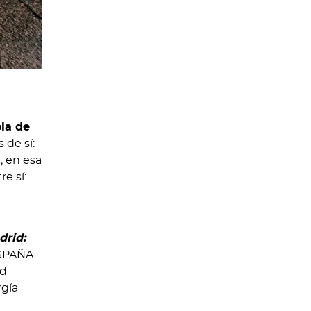
la de
 de sí:
a
; en esa
e sí:
drid:
ESPAÑA
id
rgía