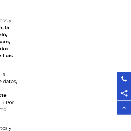
itos y
n, la
ló,
Juan,
iko
é Luis
 la
e datos,
ste
). Por
ómo
itos y