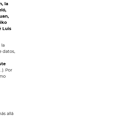
n, la
ló,
Juan,
iko
é Luis
 la
e datos,
ste
). Por
ómo
ás allá