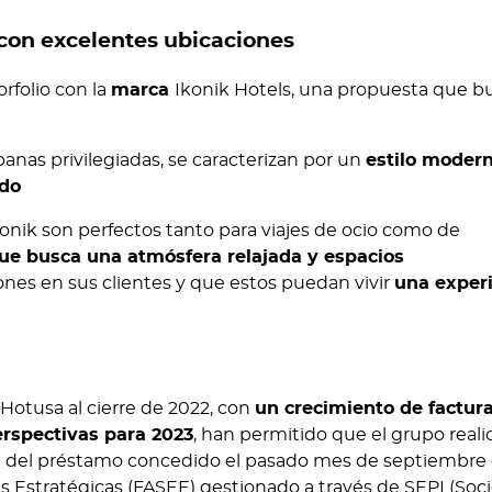
 con excelentes ubicaciones
rfolio con la
marca
Ikonik Hotels, una propuesta que b
banas privilegiadas, se caracterizan por un
estilo moder
ido
Ikonik son perfectos tanto para viajes de ocio como de
que busca una atmósfera relajada y espacios
es en sus clientes y que estos puedan vivir
una exper
I
Hotusa al cierre de 2022, con
un crecimiento de factur
rspectivas para 2023
, han permitido que el grupo real
s
del préstamo concedido el pasado mes de septiembre 
s Estratégicas (FASEE) gestionado a través de SEPI (Soc