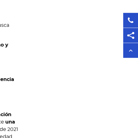
usca
no y
iencia
ación
ice
una
de 2021
iedad