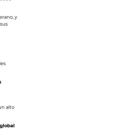
erano, y
 sus
les
s
un alto
global