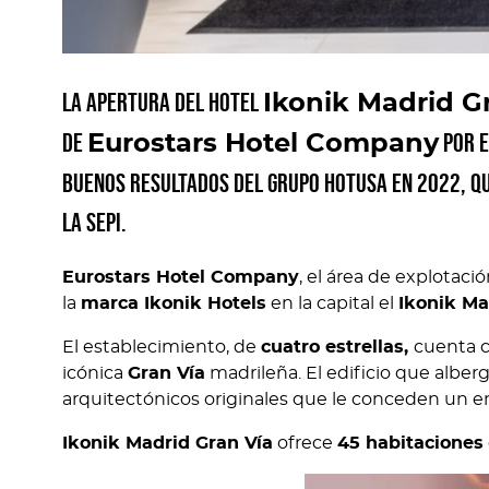
La apertura del hotel
Ikonik Madrid G
de
por e
Eurostars Hotel Company
buenos resultados del Grupo Hotusa en 2022, qu
la SEPI.
Eurostars Hotel Company
, el área de explotaci
la
marca Ikonik Hotels
en la capital el
Ikonik Ma
El establecimiento, de
cuatro estrellas,
cuenta c
icónica
Gran Vía
madrileña. El edificio que alber
arquitectónicos originales que le conceden un en
Ikonik Madrid Gran Vía
ofrece
45 habitaciones