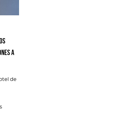
los
ones a
otel de
s