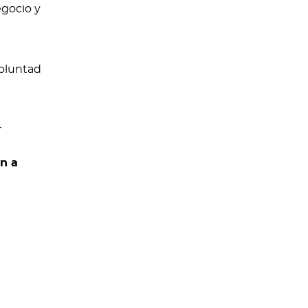
egocio y
voluntad
r
én a