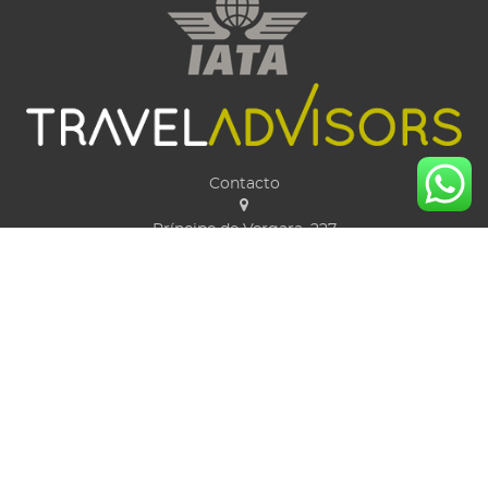
Contacto
Príncipe de Vergara, 227
28016
Madrid
viajeros@viajeseco.com
+34 91 431 35 50
Horario de oficina: 08:00 a 20:00 h de L a V
Servicio 24H para urgencias fuera del horario de oficina
Utilidades