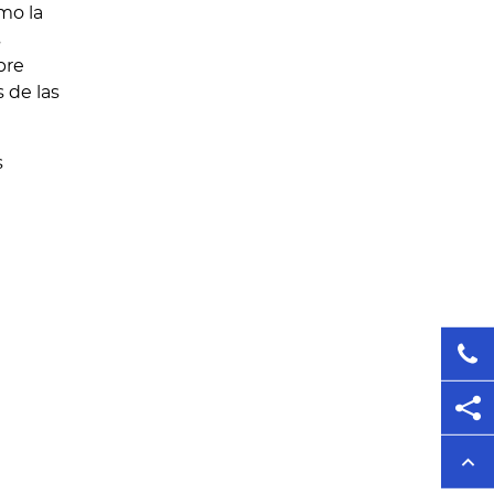
mo la
s
bre
 de las
s