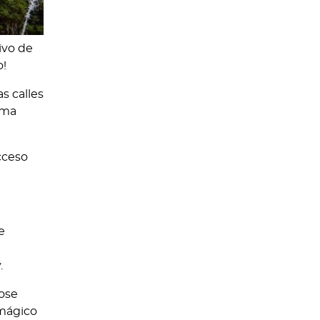
ivo de
o!
s calles
sma
cceso
e
.
pose
 mágico