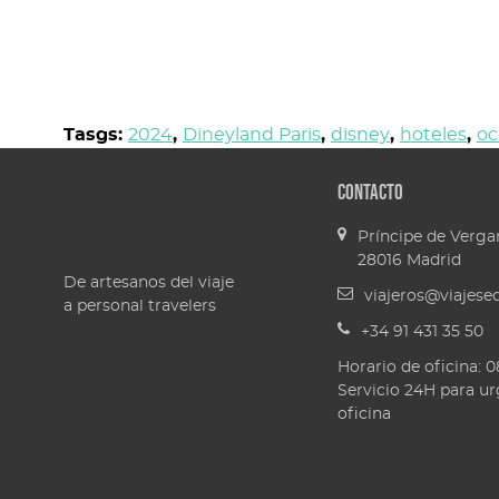
Tasgs:
2024
,
Dineyland Paris
,
disney
,
hoteles
,
oc
Contacto
Príncipe de Vergar
28016
Madrid
De artesanos del viaje
viajeros@viajes
a personal travelers
+34 91 431 35 50
Horario de oficina: 0
Servicio 24H para ur
oficina