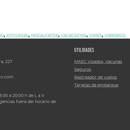
io
,
princesas
,
restaurante
,
vacaciones
,
viajes
,
viajeseco
Utilidades
a, 227
MAEC Visados, Vacunas
Seguros
eco.com
Rastreador de vuelos
Tarjetas de embarque
8:00 a 20:00 h de L a V
gencias fuera del horario de