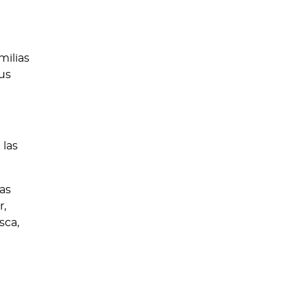
milias
sus
 las
sas
r,
sca,