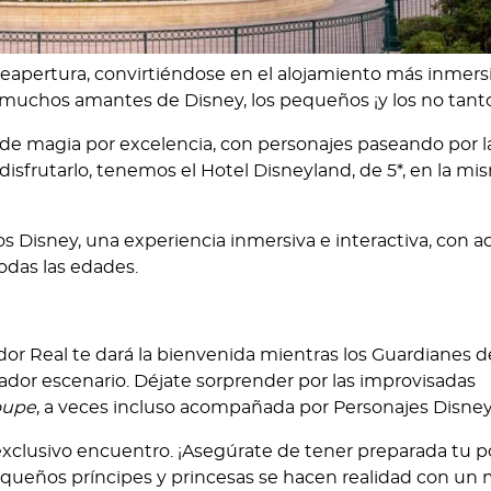
eapertura, convirtiéndose en el alojamiento más inmers
uchos amantes de Disney, los pequeños ¡y los no tant
 de magia por excelencia, con personajes paseando por la
a disfrutarlo, tenemos el Hotel Disneyland, de 5*, en la mi
 Disney, una experiencia inmersiva e interactiva, con a
odas las edades.
ador Real te dará la bienvenida mientras los Guardianes d
ador escenario. Déjate sorprender por las improvisadas
oupe
, a veces incluso acompañada por Personajes Disney
xclusivo encuentro. ¡Asegúrate de tener preparada tu 
pequeños príncipes y princesas se hacen realidad con un