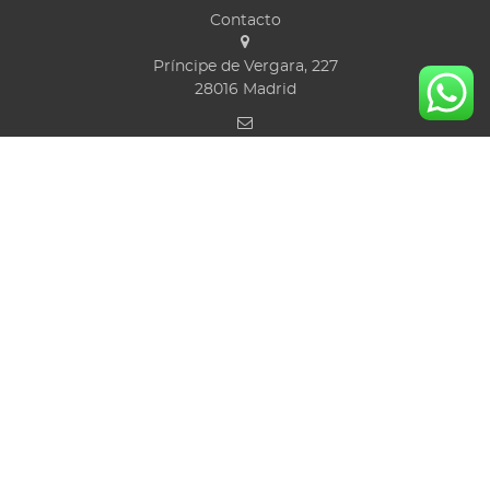
Contacto
Príncipe de Vergara, 227
28016
Madrid
viajeros@viajeseco.com
+34 91 431 35 50
Horario de oficina: 08:00 a 20:00 h de L a V
Servicio 24H para urgencias fuera del horario de oficina
Utilidades
MAEC Visados, Vacunas
Seguros
Rastreador de vuelos
Tarjetas de embarque
Síguenos