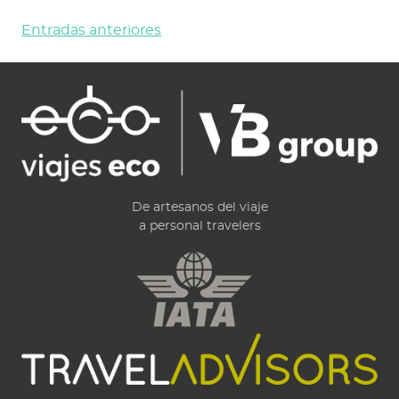
Navegación
Entradas anteriores
de
entradas
De artesanos del viaje
a personal travelers