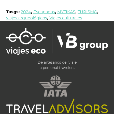
Tasgs:
2024
,
Escapadas
,
MYTIKAS
,
TURISMO
,
viajes arqueológicos
,
Viajes culturales
De artesanos del viaje
a personal travelers