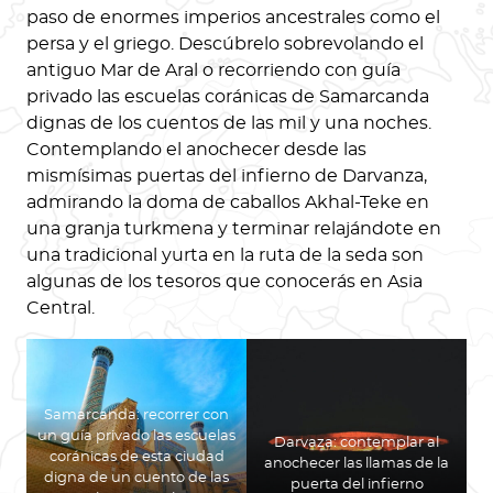
paso de enormes imperios ancestrales como el
persa y el griego. Descúbrelo sobrevolando el
antiguo Mar de Aral o recorriendo con guía
privado las escuelas coránicas de Samarcanda
dignas de los cuentos de las mil y una noches.
Contemplando el anochecer desde las
mismísimas puertas del infierno de Darvanza,
admirando la doma de caballos Akhal-Teke en
una granja turkmena y terminar relajándote en
una tradicional yurta en la ruta de la seda son
algunas de los tesoros que conocerás en Asia
Central.
Samarcanda: recorrer con
un guía privado las escuelas
Darvaza: contemplar al
coránicas de esta ciudad
anochecer las llamas de la
digna de un cuento de las
puerta del infierno