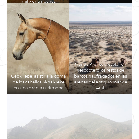
mil y una noches
Mar de Aral: sobrevolar en
helicóptero los restos de
Geok Tepe: asistir a la doma
barcos naufragados en las
de los caballos Akhal-Teke
arenas del antiguo mar de
en una granja turkmena
Aral.