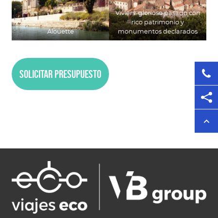
Viviers: glorioso pasado con
rico patrimonio y
Alouette
monumentos declarados
Solicitar presupuesto