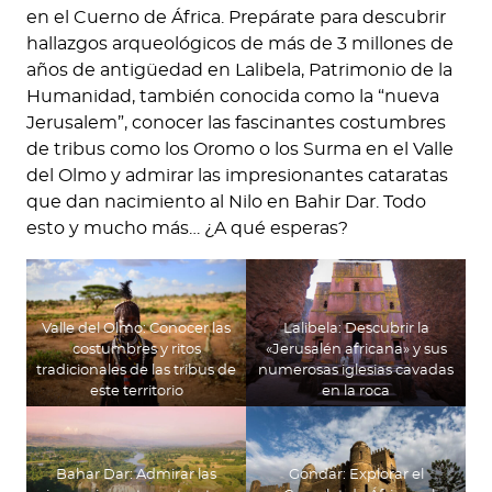
en el Cuerno de África. Prepárate para descubrir
hallazgos arqueológicos de más de 3 millones de
años de antigüedad en Lalibela, Patrimonio de la
Humanidad, también conocida como la “nueva
Jerusalem”, conocer las fascinantes costumbres
de tribus como los Oromo o los Surma en el Valle
del Olmo y admirar las impresionantes cataratas
que dan nacimiento al Nilo en Bahir Dar. Todo
esto y mucho más… ¿A qué esperas?
Valle del Olmo: Conocer las
Lalibela: Descubrir la
costumbres y ritos
«Jerusalén africana» y sus
tradicionales de las tribus de
numerosas iglesias cavadas
este territorio
en la roca
Bahar Dar: Admirar las
Gondar: Explorar el