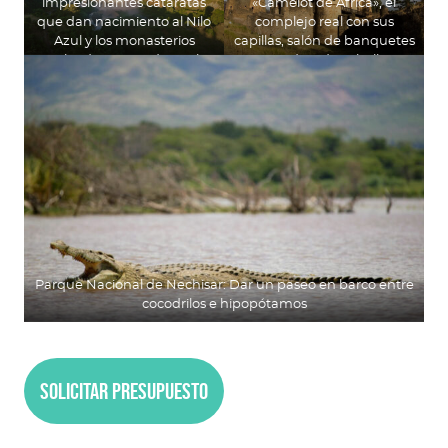
impresionantes cataratas
«Camelot de África», el
que dan nacimiento al Nilo
complejo real con sus
Azul y los monasterios
capillas, salón de banquetes
coloridos que rodean el
y cuadras de caballos
Lago Tana
Parque Nacional de Nechisar: Dar un paseo en barco entre
cocodrilos e hipopótamos
Solicitar presupuesto