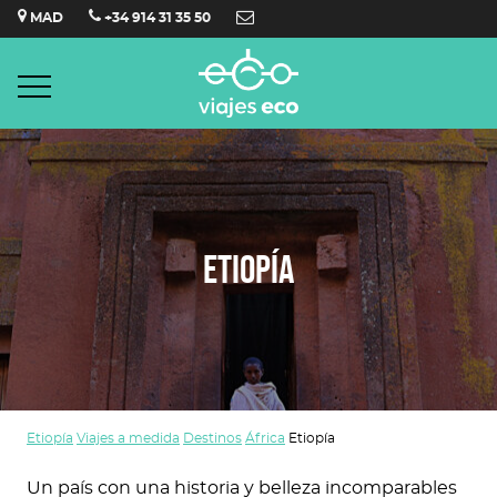
Saltar
MAD
+34 914 31 35 50
al
contenido
ETIOPÍA
Etiopía
Viajes a medida
Destinos
África
Etiopía
Un país con una historia y belleza incomparables