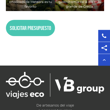
ortodoxos de Meteora es tu
gastronomía de la isla más
favorito
grande de Grecia
Solicitar presupuesto
De artesanos del viaje