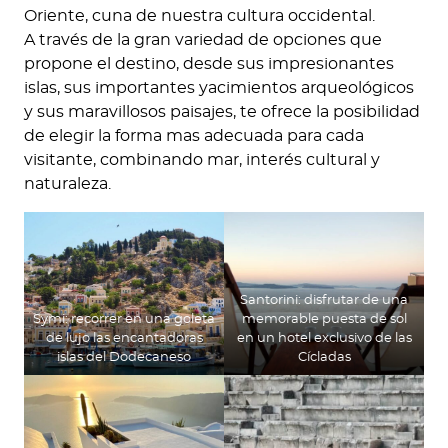
Oriente, cuna de nuestra cultura occidental.
A través de la gran variedad de opciones que
propone el destino, desde sus impresionantes
islas, sus importantes yacimientos arqueológicos
y sus maravillosos paisajes, te ofrece la posibilidad
de elegir la forma mas adecuada para cada
visitante, combinando mar, interés cultural y
naturaleza.
Santorini: disfrutar de una
Symi: recorrer en una goleta
memorable puesta de sol
de lujo las encantadoras
en un hotel exclusivo de las
islas del Dodecaneso
Cícladas