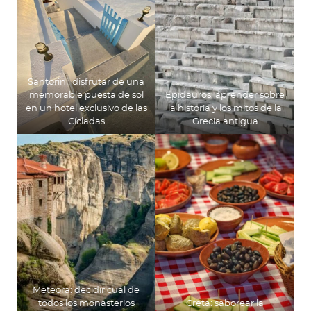
Santorini: disfrutar de una
memorable puesta de sol
Epidauros: aprender sobre
en un hotel exclusivo de las
la historia y los mitos de la
Cícladas
Grecia antigua
Meteora: decidir cuál de
todos los monasterios
Creta: saborear la