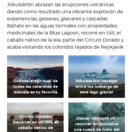
Jökulsárlón abrazan las erupciones volcánicas
dando como resultado una vibrante explosión de
experiencias; geiseres, glaciares y cascadas.
Báñate en las aguas termales con propiedades
medicinales de la Blue Lagoon, recorre en tölt, el
caballo nativo de la isla, parte del Círculo Dorado y
acaba visitando los coloridos tejados de Reykjavik.
Gulfoss: elegir cuál de
Jökulsárlón: navegar
todas las cataratas de
entre los icebergs de
Islandia es tu favorita
este lago glaciar
Círculo Dorado:
Glaciar Vatnajökull: :
Recorrer en un tölt, el
recorrer en exclusiva
caballo nativo de
una cueva de hielo del