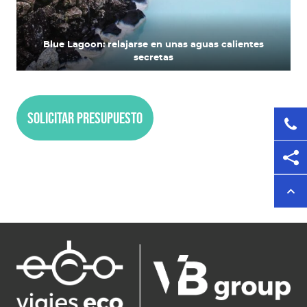
Blue Lagoon: relajarse en unas aguas calientes
secretas
Solicitar presupuesto