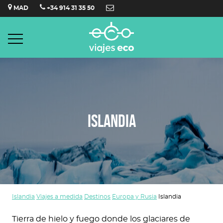
Saltar
MAD
+34 914 31 35 50
al
contenido
ISLANDIA
Islandia
Viajes a medida
Destinos
Europa y Rusia
Islandia
Tierra de hielo y fuego donde los glaciares de