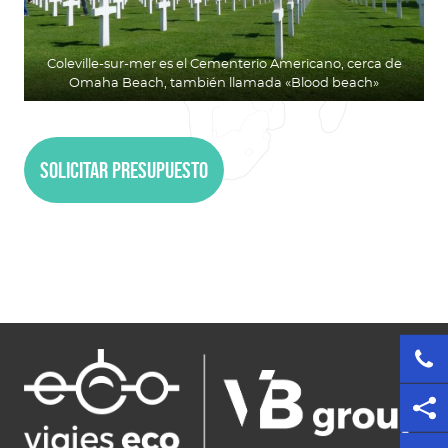
Coleville-sur-mer es el Cementerio Americano, cerca de
Omaha Beach, también llamada «Blood beach»
Solicitar presupuesto