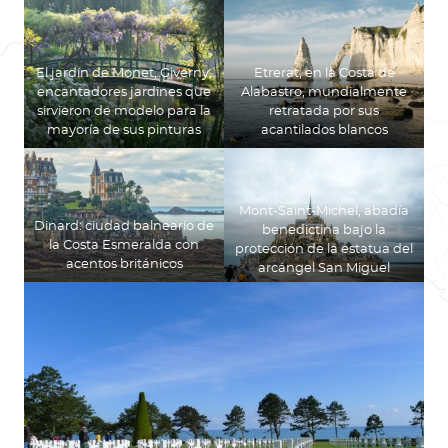
El jardín de Monet, Giverny,
Etrerat, en la Costa de
encantadores jardines que
Alabastro, mundialmente
sirvieron de modelo para la
retratada por sus
mayoría de sus pinturas
acantilados blancos
Mont-Saint-Michel, abadía
Dinard: ciudad balneario de
benedictina bajo la
la Costa Esmeralda con
protección de la estatua del
acentos británicos
arcángel San Miguel