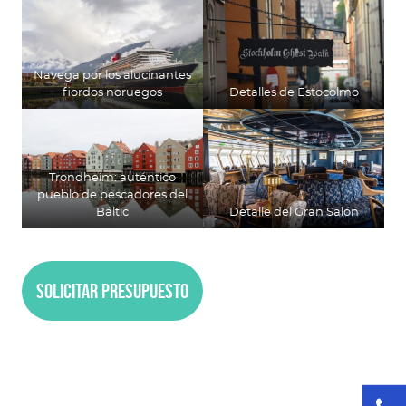
Navega por los alucinantes
fiordos noruegos
Detalles de Estocolmo
Trondheim: auténtico
pueblo de pescadores del
Báltic
Detalle del Gran Salón
Solicitar presupuesto