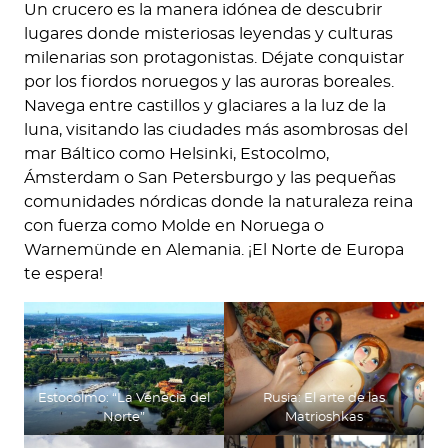
Un crucero es la manera idónea de descubrir
lugares donde misteriosas leyendas y culturas
milenarias son protagonistas. Déjate conquistar
por los fiordos noruegos y las auroras boreales.
Navega entre castillos y glaciares a la luz de la
luna, visitando las ciudades más asombrosas del
mar Báltico como Helsinki, Estocolmo,
Ámsterdam o San Petersburgo y las pequeñas
comunidades nórdicas donde la naturaleza reina
con fuerza como Molde en Noruega o
Warnemünde en Alemania. ¡El Norte de Europa
te espera!
Estocolmo: “La Venecia del
Rusia: El arte de las
Norte”
Matrioshkas