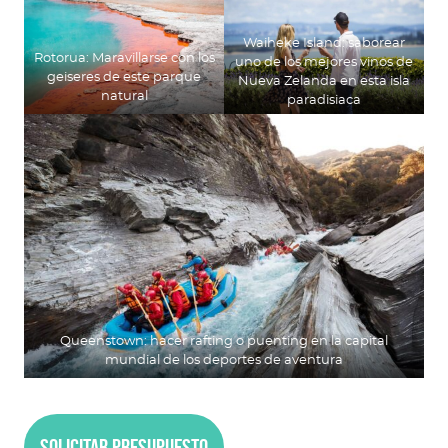
Waiheke Island: saborear
Rotorua: Maravillarse con los
uno de los mejores vinos de
geiseres de este parque
Nueva Zelanda en esta isla
natural
paradisiaca
Queenstown: hacer rafting o puenting en la capital
mundial de los deportes de aventura
Solicitar presupuesto