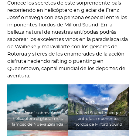
Conoce los secretos de este sorprendente país
recorriendo en helicóptero en glaciar de Franz
Josef o navega con esa persona especial entre los
imponentes fiordos de Milford Sound. En la
belleza natural de nuestras antípodas podrás
saborear los excelentes vinos en la paradisíaca isla
de Waiheke y maravillarte con los geiseres de
Rotorua y si eres de los enamorados de la acción
disfruta haciendo rafting o puenting en
Queenstown, capital mundial de los deportes de
aventura.
Franz Josef: sobrevolar en
Milford Sound: navegar
helicóptero el glaciar más
entre las imponentes
famoso de Nueva Zelanda
fiordos de Milford Sound