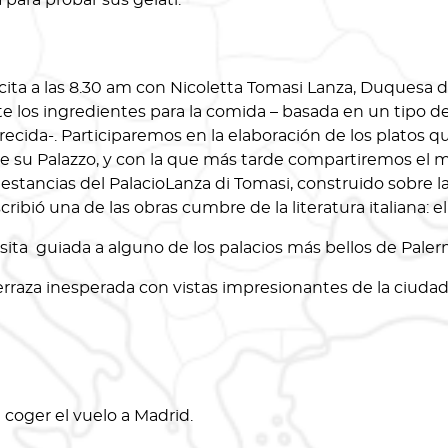
 para probar sus gelati.
ita a las 8.30 am con Nicoletta Tomasi Lanza, Duquesa di 
 los ingredientes para la comida – basada en un tipo de
cida-. Participaremos en la elaboración de los platos q
a de su Palazzo, y con la que más tarde compartiremos e
estancias del PalacioLanza di Tomasi, construido sobre 
ió una de las obras cumbre de la literatura italiana: e
isita guiada a alguno de los palacios más bellos de Paler
terraza inesperada con vistas impresionantes de la ciudad
 coger el vuelo a Madrid.