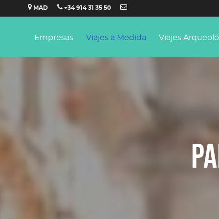
Saltar
MAD
+34 914 31 35 50
al
contenido
Empresas
Viajes a Medida
Viajes Arqueol
PA