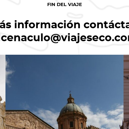
FIN DEL VIAJE
ás información contáct
lcenaculo@viajeseco.c