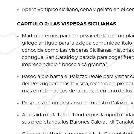
Aperitivo típico siciliano, cena y gelato en el ce
CAPITULO 2: LAS VISPERAS SICILIANAS
Madrugaremos para empezar el día con un plan in
griego antiguo para la exigua comunidad italo-a
conocida como Las Vísperas Sicilianas, historia q
contigua, San Cataldo y parada para coger fuer
imprescindible “ brioscia câ granita.”
Paseo a pie hasta el Palazzo Reale para visitar c
del Re Ruggero;tras la visita, recorrido a pie po
más emblamáticos de la ciudad, en uno de lo
Después de un descanso en nuestro Palazzo, visi
A la caída de la tarde, tendremos la oportunida
sus propietarios, los Barones Calefati di Canalo