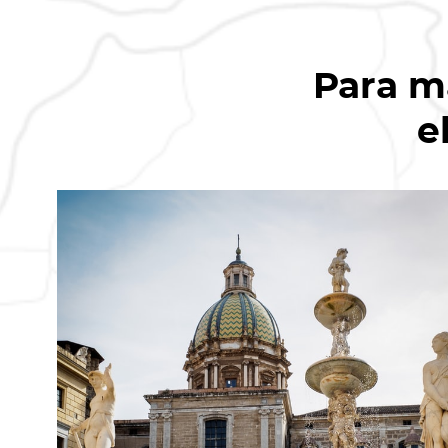
Para m
e