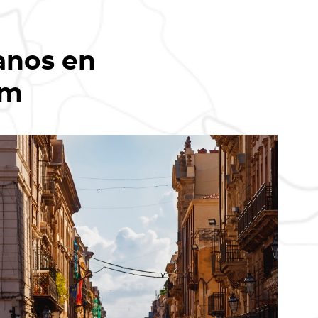
anos en
om