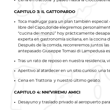
Cena en trattoria y paseo hasta la Cioccolateria
CAPITULO 3: IL GATTOPARDO
Toca madrugar para un plan también especial: c
libre del Capo,donde elegiremos personalmente
“cucina dei monzú” hoy prácticamente desapare
experta en gastronomía siciliana, en la cocin
Después de la comida, recorreremos juntos las 
antepasado Giuseppe Tomasi di Lampedusa escrib
Tras un rato de reposo en nuestra residencia, v
Aperitivo al atardecer en un sitio curioso: una 
Cena en Trattoria y nuestro último gelato.
CAPITULO 4: NNI`’VIREMU AMICI
Desayuno y traslado privado al aeropuerto para