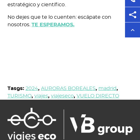
estratégico y científico.
No dejes que te lo cuenten: escápate con
nosotros.
TE ESPERAMOS.
Tasgs:
2024
,
AURORAS BOREALES
,
madrid
,
TURISMO
,
viajes
,
viajeseco
,
VUELO DIRECTO