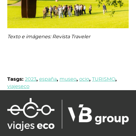
Texto e imágenes: Revista Traveler
Tasgs:
2023
,
españa
,
museo
,
ocio
,
TURISMO
,
viajeseco