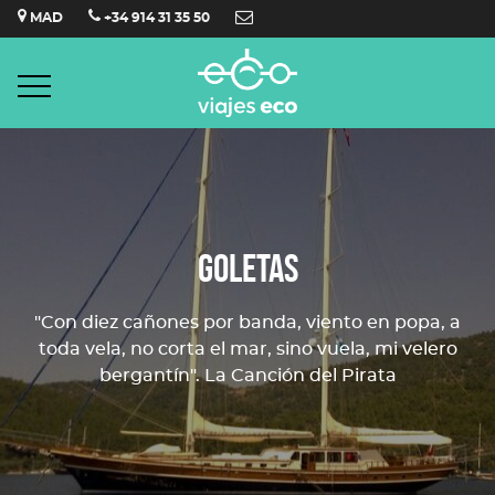
Saltar
MAD
+34 914 31 35 50
al
contenido
GOLETAS
"Con diez cañones por banda, viento en popa, a
toda vela, no corta el mar, sino vuela, mi velero
bergantín". La Canción del Pirata