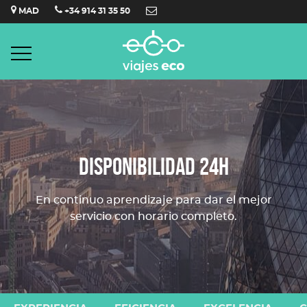
Saltar
MAD
+34 914 31 35 50
al
contenido
DISPONIBILIDAD 24H
En continuo aprendizaje para dar el mejor
servicio con horario completo.