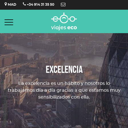
Saltar
MAD
+34 914 31 35 50
al
contenido
EXCELENCIA
La excelencia es un hábito y nosotros lo
trabajamos día a día gracias a que estamos muy
sensibilizados con ella.